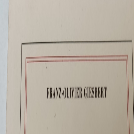
Le terme 'Très bon état' est une appréciation faite par l’association en
se basant sur l’aspect visuel global de l’objet.
Cette évaluation peut varier d’une personne à l’autre et ne garantit
pas un état parfait ou sans défaut.
8.00€
Description
Découvrez cet ouvrage d'occasion en format broché. Ce grand
format de 256 pages de qualité, publié par les éditions
GALLIMARD (01/01/2010) et écrit par Franz-Olivier GIESBERT,
est idéal pour votre bibliothèque ou pour offrir. En choisissant ce
livre broché de seconde main chez nous, vous faites un achat éco-
responsable et solidaire. Notre association reconditionne chaque
grand format avec soin : retrait des anciennes étiquettes, nettoyage
de la couverture et contrôle qualité manuel complet avant expédition
pour vous garantir un livre propre, solide et parfaitement lisible.
Soutenez l'économie circulaire et faites une bonne action avec votre
prochaine lecture !
Caractéristiques
Date de publication
01/01/2010
Dimensions