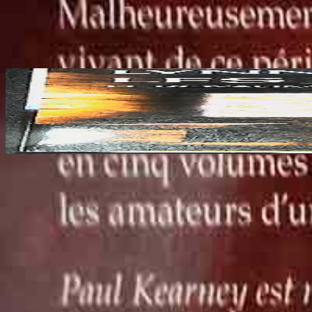
Ajouter au panier
Autres livres qui pourraient vous plaires
Voir tout les livres
LE ROYAUME DE TOBIN 1: Les jumeaux
Lynn FLEWELLING
6.00€
Voir tout les livres
Pouvons-nous utiliser les cookies ?
Nous utilisons des cookies pour garantir le bon fonctionnement de notre
Cookies essentiels :
strictement nécessaires à la navigation et au bon fonctionnement
Ces cookies ne peuvent pas être désactivés.
Cookies analytiques :