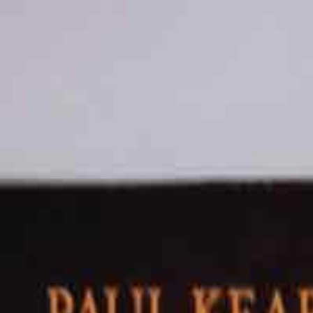
Devenez adhérent dès maintenant pour bénéficier de
50%
de remise 
Accueil
Livres d'occasions
Livre de poche
Broché
Savoie
Collections
Voir tout
Notre boutique
Blog
L'association
Qui sommes-nous ?
Devenir adhérent
Partenaires
Membres d'honneur