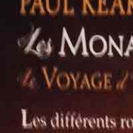
Panier
0
Mon compte
Se connecter
S'inscrire
Accueil
livres d'occasions
Les monarchies divines : Le voyage
Les monarchies divines : Le v
Paul KEARNEY
Fantasy
Poche
Image non contractuelle
Très bon état
Le terme 'Très bon état' est une appréciation faite par l’association en s