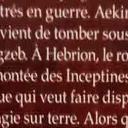
 un état parfait ou sans défaut.
 léger de 621 pages, édité par les éditions LE LIVRE DE POCHE (01/0
faites un geste éco-responsable et solidaire. En tant qu'association, no
e la couverture avant chaque envoi. Offrez une seconde vie à ce roman ou