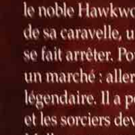
Edition
LE LIVRE DE POCHE
Auteur
Paul KEARNEY
1 en stock
Très bon état
Le terme 'Très bon état' est une appréciation faite par l’association en s
Cette évaluation peut varier d’une personne à l’autre et ne garantit pas
6.00€
Ajouter au panier
1 en stock
Très bon état
Le terme 'Très bon état' est une appréciation faite par l’association en s
Cette évaluation peut varier d’une personne à l’autre et ne garantit pas
6.00€