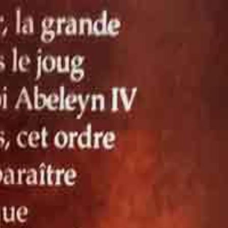
1/2014) et écrit par Paul KEARNEY, est parfait pour être emporté
us inspectons chaque petit format manuellement : nous retirons
 essai de poche tout en soutenant l'économie circulaire !