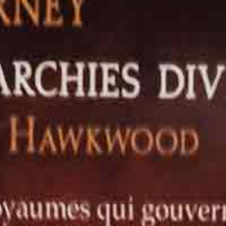
 d'Hawkwood T1
oyage d'Hawkwood T1
e basant sur l’aspect visuel global de l’objet.