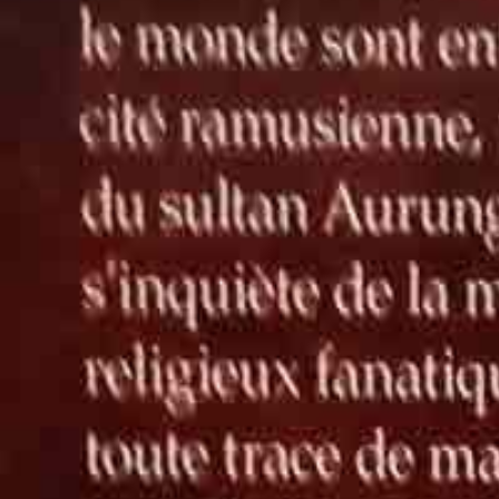
Cette évaluation peut varier d’une personne à l’autre et ne garantit pas
6.00€
Description
Découvrez ce livre de poche d'occasion. Ce format poche compact et
partout. En achetant ce livre de poche pas cher de seconde main, vous 
proprement les anciennes étiquettes et vérifions l'état des pages et d
Caractéristiques
Date de publication
01/01/2014
Dimensions
18 cm * 11 cm * 2.5 cm
Poids
344 g
ISBN
9782253022664
Langue
FR
Pages
621
Etat
TB