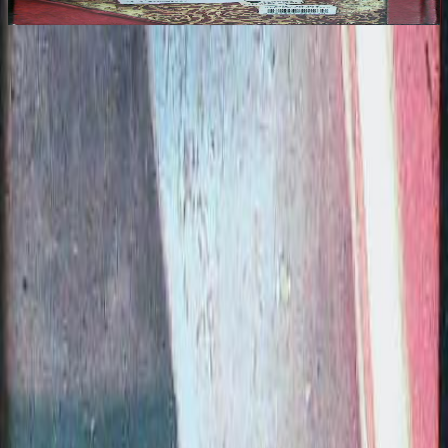
10.00€
1
Voir tout les livres
Pouvons-nous utiliser les cookies ?
Nous utilisons des cookies pour garantir le bon fonctionnement de
notre site et vous offrir la meilleure expérience possible.
Cookies essentiels :
strictement nécessaires à la navigation et au bon
fonctionnement des fonctionnalités de base.
Ces cookies ne peuvent pas être désactivés.
Cookies analytiques :
nous aident à comprendre comment vous utilisez notre site.
Ces cookies ne sont utilisés qu’avec votre consentement.
Non
Oui
Paiement sécurisé par